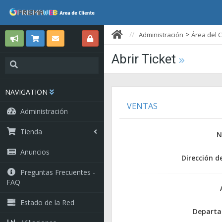
>
Administración
Área del C
Abrir Ticket
NAVIGATION
VENTAS
Administración
Tienda
N
Anuncios
Dirección d
Preguntas Frecuentes -
FAQ
Estado de la Red
Depart