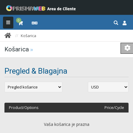
0
Košarica
Košarica
Pregled & Blagajna
Product/Options
Price/Cycle
Vaša košarica je prazna