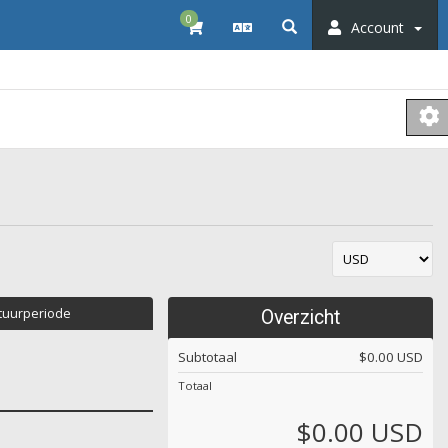
0
Account
ctuurperiode
Overzicht
Subtotaal
$0.00 USD
Totaal
$0.00 USD