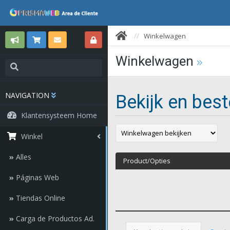
Winkelwagen
Winkelwagen
NAVIGATION
Bekijk en best
Klantensysteem Home
Winkel
Alles
Product/Opties
Páginas Web
Tiendas Online
Carga de Productos Ad.