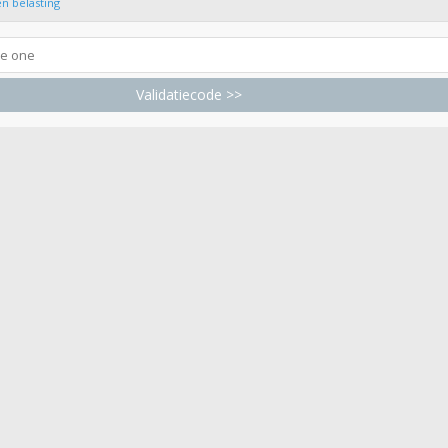
n belasting
Validatiecode >>