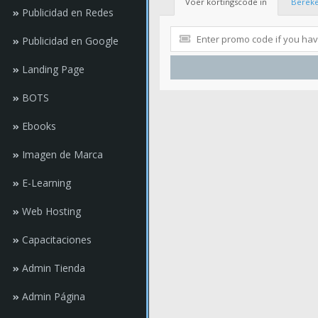
Voer kortingscode in
Bereke
Publicidad en Redes
Publicidad en Google
Landing Page
BOTS
Ebooks
Imagen de Marca
E-Learning
Web Hosting
Capacitaciones
Admin Tienda
Admin Página