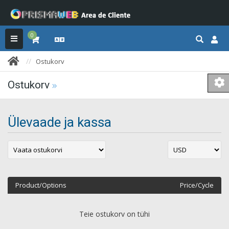
0
Ostukorv
Ostukorv
Ülevaade ja kassa
Product/Options
Price/Cycle
Teie ostukorv on tühi