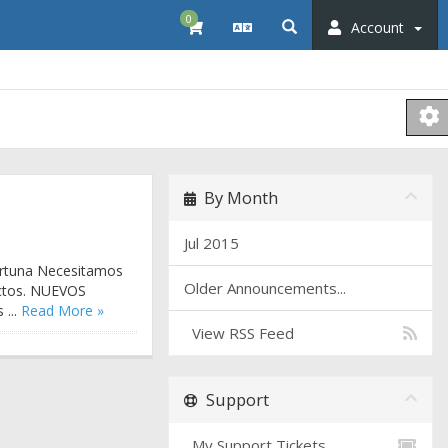
0
Account
By Month
Jul 2015
ortuna Necesitamos
Older Announcements...
actos. NUEVOS
...
Read More »
View RSS Feed
Support
My Support Tickets