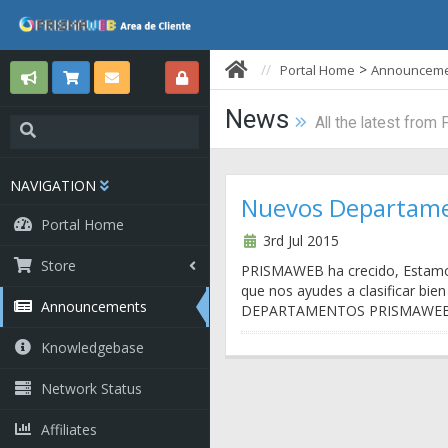
>
Portal Home
Announceme
News
All the latest fr
NAVIGATION
Nuevos Departame
Portal Home
3rd Jul 2015
Store
PRISMAWEB ha crecido, Estamos
que nos ayudes a clasificar bi
Announcements
DEPARTAMENTOS PRISMAWEB 
Knowledgebase
Network Status
Affiliates